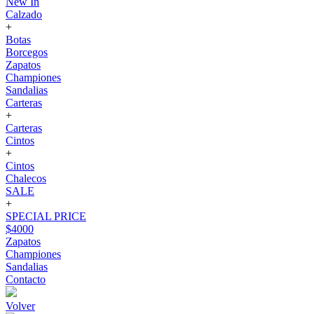
New In
Calzado
+
Botas
Borcegos
Zapatos
Championes
Sandalias
Carteras
+
Carteras
Cintos
+
Cintos
Chalecos
SALE
+
SPECIAL PRICE
$4000
Zapatos
Championes
Sandalias
Contacto
Volver