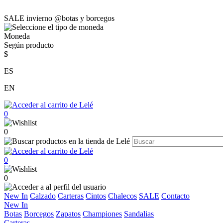
SALE invierno @botas y borcegos
Moneda
Según producto
$
ES
EN
0
0
0
0
New In
Calzado
Carteras
Cintos
Chalecos
SALE
Contacto
New In
Botas
Borcegos
Zapatos
Championes
Sandalias
Carteras