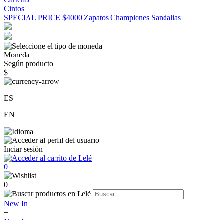
Cintos
SPECIAL PRICE
$4000
Zapatos
Championes
Sandalias
Moneda
Según producto
$
ES
EN
Inciar sesión
0
0
New In
+