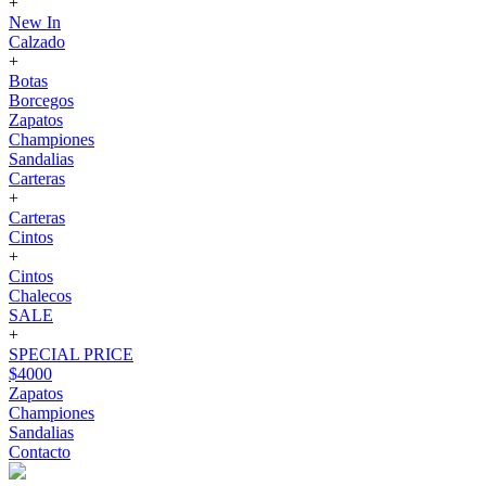
+
New In
Calzado
+
Botas
Borcegos
Zapatos
Championes
Sandalias
Carteras
+
Carteras
Cintos
+
Cintos
Chalecos
SALE
+
SPECIAL PRICE
$4000
Zapatos
Championes
Sandalias
Contacto