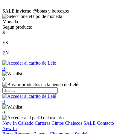
SALE invierno @botas y borcegos
Moneda
Según producto
$
ES
EN
0
0
0
0
New In
Calzado
Carteras
Cintos
Chalecos
SALE
Contacto
New In
Botas
Borcegos
Zapatos
Championes
Sandalias