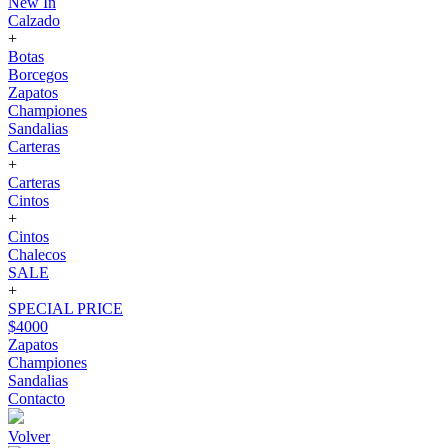
New In
Calzado
+
Botas
Borcegos
Zapatos
Championes
Sandalias
Carteras
+
Carteras
Cintos
+
Cintos
Chalecos
SALE
+
SPECIAL PRICE
$4000
Zapatos
Championes
Sandalias
Contacto
Volver