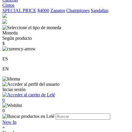
Cintos
SPECIAL PRICE
$4000
Zapatos
Championes
Sandalias
Moneda
Según producto
$
ES
EN
Inciar sesión
0
0
New In
+