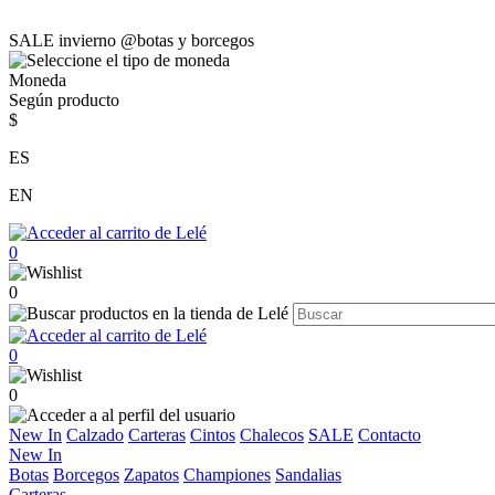
SALE invierno @botas y borcegos
Moneda
Según producto
$
ES
EN
0
0
0
0
New In
Calzado
Carteras
Cintos
Chalecos
SALE
Contacto
New In
Botas
Borcegos
Zapatos
Championes
Sandalias
Carteras