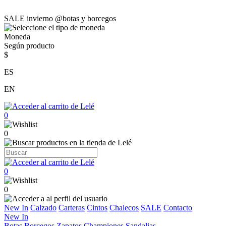
SALE invierno @botas y borcegos
Moneda
Según producto
$
ES
EN
0
0
0
0
New In
Calzado
Carteras
Cintos
Chalecos
SALE
Contacto
New In
Botas
Borcegos
Zapatos
Championes
Sandalias