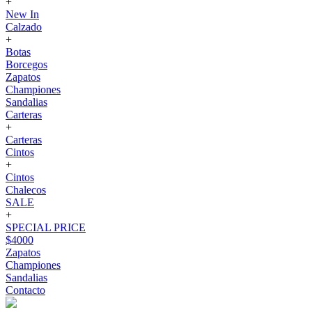
+
New In
Calzado
+
Botas
Borcegos
Zapatos
Championes
Sandalias
Carteras
+
Carteras
Cintos
+
Cintos
Chalecos
SALE
+
SPECIAL PRICE
$4000
Zapatos
Championes
Sandalias
Contacto