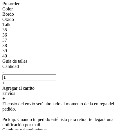
Pre-order
Color
Bordo
Oxido
Talle
35
36
37
38
39
40
Guía de talles
Cantidad
-
+
Agregar al carrito
Envíos
+
El costo del envío será abonado al momento de la entrega del
pedido.
Pickup: Cuando tu pedido esté listo para retirar te llegará una
notificación por mail.
Cambios y devoluciones