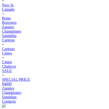
+
New In
Calzado
+
Botas
Borcegos
Zapatos
Championes
Sandalias
Carteras
+
Carteras
Cintos
+
Cintos
Chalecos
SALE
+
SPECIAL PRICE
$4000
Zapatos
Championes
Sandalias
Contacto