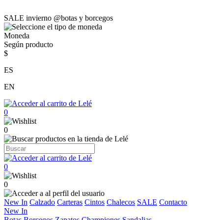
SALE invierno @botas y borcegos
Moneda
Según producto
$
ES
EN
0
0
0
0
New In
Calzado
Carteras
Cintos
Chalecos
SALE
Contacto
New In
Botas
Borcegos
Zapatos
Championes
Sandalias