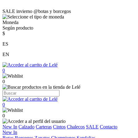
SALE invierno @botas y borcegos
Moneda
Según producto
$
ES
EN
0
0
0
0
New In
Calzado
Carteras
Cintos
Chalecos
SALE
Contacto
New In
Botas
Borcegos
Zapatos
Championes
Sandalias