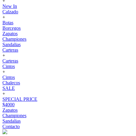
+
New In
Calzado
+
Botas
Borcegos
Zapatos
Championes
Sandalias
Carteras
+
Carteras
Cintos
+
Cintos
Chalecos
SALE
+
SPECIAL PRICE
$4000
Zapatos
Championes
Sandalias
Contacto