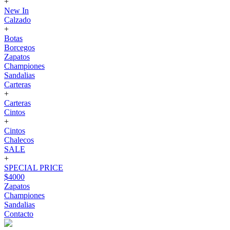
+
New In
Calzado
+
Botas
Borcegos
Zapatos
Championes
Sandalias
Carteras
+
Carteras
Cintos
+
Cintos
Chalecos
SALE
+
SPECIAL PRICE
$4000
Zapatos
Championes
Sandalias
Contacto