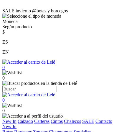
SALE invierno @botas y borcegos
Moneda
Según producto
$
ES
EN
0
0
0
0
New In
Calzado
Carteras
Cintos
Chalecos
SALE
Contacto
New In
Botas
Borcegos
Zapatos
Championes
Sandalias