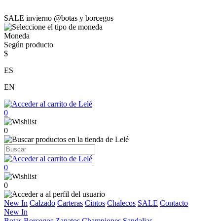
SALE invierno @botas y borcegos
Moneda
Según producto
$
ES
EN
0
0
0
0
New In
Calzado
Carteras
Cintos
Chalecos
SALE
Contacto
New In
Botas
Borcegos
Zapatos
Championes
Sandalias