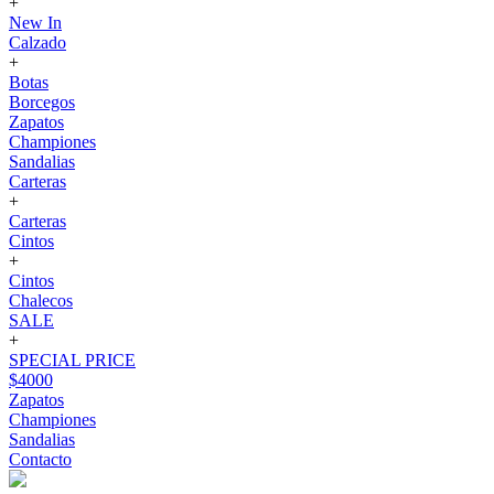
+
New In
Calzado
+
Botas
Borcegos
Zapatos
Championes
Sandalias
Carteras
+
Carteras
Cintos
+
Cintos
Chalecos
SALE
+
SPECIAL PRICE
$4000
Zapatos
Championes
Sandalias
Contacto