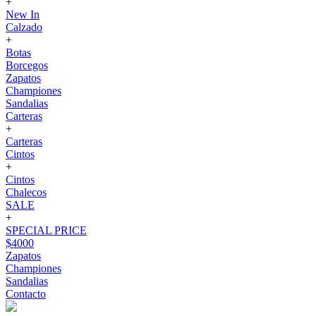
+
New In
Calzado
+
Botas
Borcegos
Zapatos
Championes
Sandalias
Carteras
+
Carteras
Cintos
+
Cintos
Chalecos
SALE
+
SPECIAL PRICE
$4000
Zapatos
Championes
Sandalias
Contacto