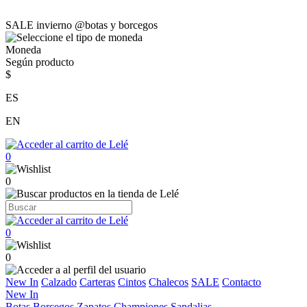
SALE invierno @botas y borcegos
Moneda
Según producto
$
ES
EN
0
0
0
0
New In
Calzado
Carteras
Cintos
Chalecos
SALE
Contacto
New In
Botas
Borcegos
Zapatos
Championes
Sandalias