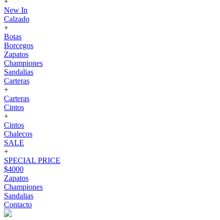
+
New In
Calzado
+
Botas
Borcegos
Zapatos
Championes
Sandalias
Carteras
+
Carteras
Cintos
+
Cintos
Chalecos
SALE
+
SPECIAL PRICE
$4000
Zapatos
Championes
Sandalias
Contacto