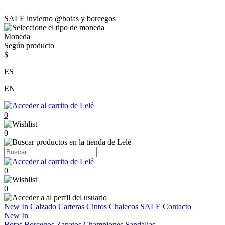
SALE invierno @botas y borcegos
Moneda
Según producto
$
ES
EN
0
0
0
0
New In
Calzado
Carteras
Cintos
Chalecos
SALE
Contacto
New In
Botas
Borcegos
Zapatos
Championes
Sandalias