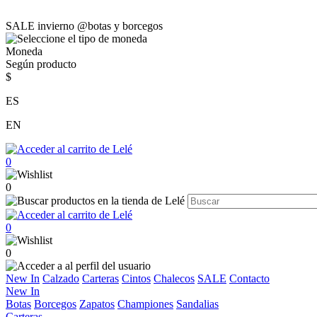
SALE invierno @botas y borcegos
Moneda
Según producto
$
ES
EN
0
0
0
0
New In
Calzado
Carteras
Cintos
Chalecos
SALE
Contacto
New In
Botas
Borcegos
Zapatos
Championes
Sandalias
Carteras