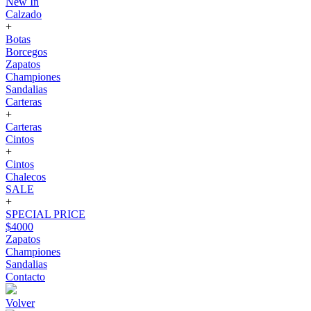
New In
Calzado
+
Botas
Borcegos
Zapatos
Championes
Sandalias
Carteras
+
Carteras
Cintos
+
Cintos
Chalecos
SALE
+
SPECIAL PRICE
$4000
Zapatos
Championes
Sandalias
Contacto
Volver