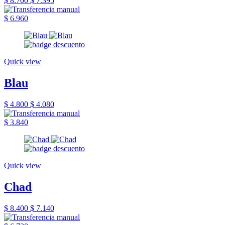
$ 8.700
$ 7.395
$ 6.960
Quick view
Blau
$ 4.800
$ 4.080
$ 3.840
Quick view
Chad
$ 8.400
$ 7.140