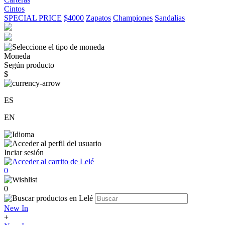
Cintos
SPECIAL PRICE
$4000
Zapatos
Championes
Sandalias
Moneda
Según producto
$
ES
EN
Inciar sesión
0
0
New In
+