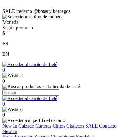
SALE invierno @botas y borcegos
Moneda
Según producto
$
ES
EN
0
0
0
0
New In
Calzado
Carteras
Cintos
Chalecos
SALE
Contacto
New In
Botas
Borcegos
Zapatos
Championes
Sandalias