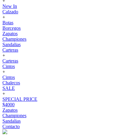
+
New In
Calzado
+
Botas
Borcegos
Zapatos
Championes
Sandalias
Carteras
+
Carteras
Cintos
+
Cintos
Chalecos
SALE
+
SPECIAL PRICE
$4000
Zapatos
Championes
Sandalias
Contacto