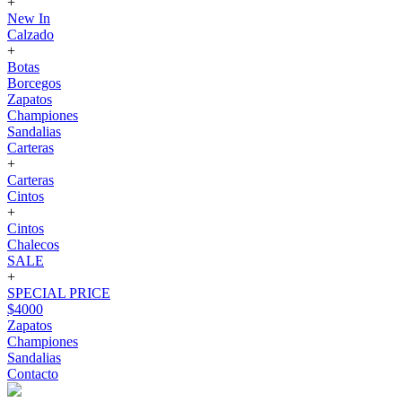
+
New In
Calzado
+
Botas
Borcegos
Zapatos
Championes
Sandalias
Carteras
+
Carteras
Cintos
+
Cintos
Chalecos
SALE
+
SPECIAL PRICE
$4000
Zapatos
Championes
Sandalias
Contacto