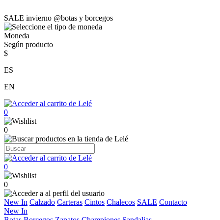
SALE invierno @botas y borcegos
Moneda
Según producto
$
ES
EN
0
0
0
0
New In
Calzado
Carteras
Cintos
Chalecos
SALE
Contacto
New In
Botas
Borcegos
Zapatos
Championes
Sandalias