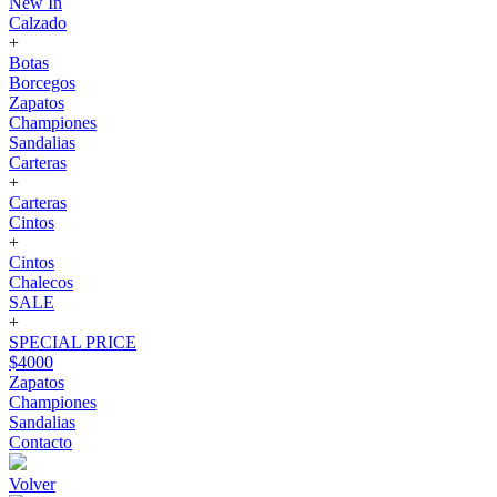
New In
Calzado
+
Botas
Borcegos
Zapatos
Championes
Sandalias
Carteras
+
Carteras
Cintos
+
Cintos
Chalecos
SALE
+
SPECIAL PRICE
$4000
Zapatos
Championes
Sandalias
Contacto
Volver