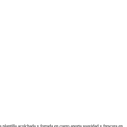
a plantilla acolchada y forrada en cuero aporta suavidad y frescura en