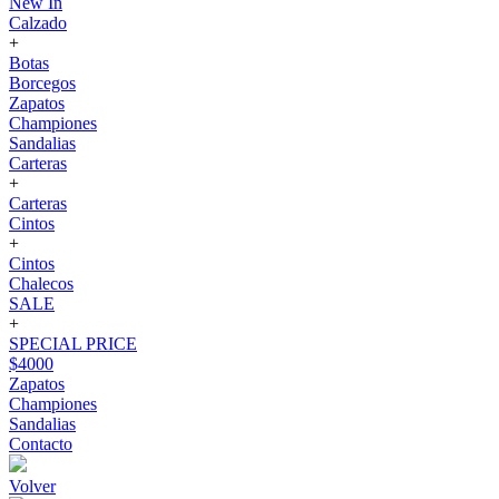
New In
Calzado
+
Botas
Borcegos
Zapatos
Championes
Sandalias
Carteras
+
Carteras
Cintos
+
Cintos
Chalecos
SALE
+
SPECIAL PRICE
$4000
Zapatos
Championes
Sandalias
Contacto
Volver