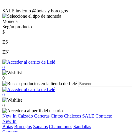
SALE invierno @botas y borcegos
Moneda
Según producto
$
ES
EN
0
0
0
0
New In
Calzado
Carteras
Cintos
Chalecos
SALE
Contacto
New In
Botas
Borcegos
Zapatos
Championes
Sandalias
Carteras