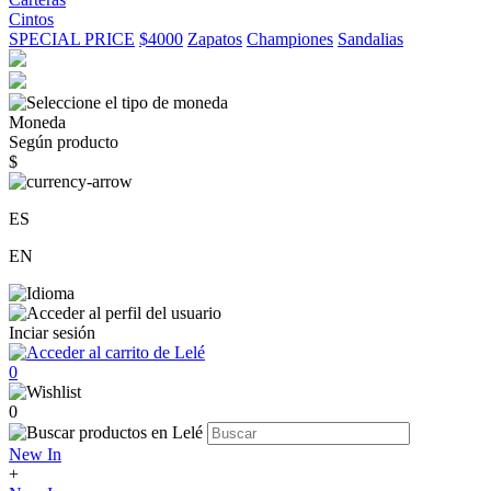
Cintos
SPECIAL PRICE
$4000
Zapatos
Championes
Sandalias
Moneda
Según producto
$
ES
EN
Inciar sesión
0
0
New In
+