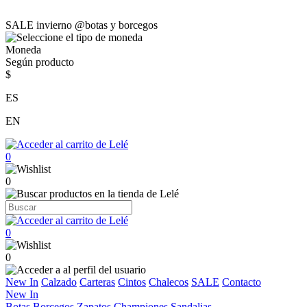
SALE invierno @botas y borcegos
Moneda
Según producto
$
ES
EN
0
0
0
0
New In
Calzado
Carteras
Cintos
Chalecos
SALE
Contacto
New In
Botas
Borcegos
Zapatos
Championes
Sandalias