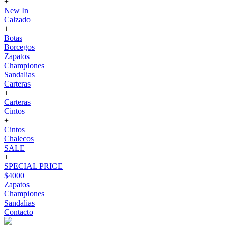
+
New In
Calzado
+
Botas
Borcegos
Zapatos
Championes
Sandalias
Carteras
+
Carteras
Cintos
+
Cintos
Chalecos
SALE
+
SPECIAL PRICE
$4000
Zapatos
Championes
Sandalias
Contacto