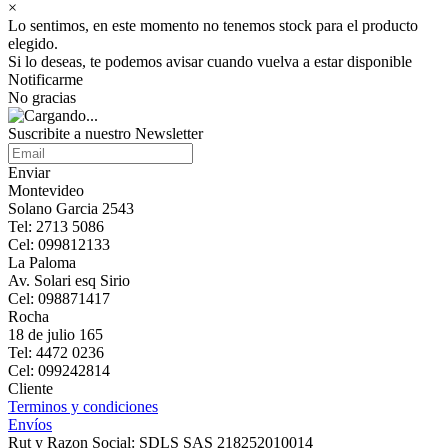
×
Lo sentimos, en este momento no tenemos stock para el producto
elegido.
Si lo deseas, te podemos avisar cuando vuelva a estar disponible
Notificarme
No gracias
Suscribite a nuestro Newsletter
Enviar
Montevideo
Solano Garcia 2543
Tel: 2713 5086
Cel: 099812133
La Paloma
Av. Solari esq Sirio
Cel: 098871417
Rocha
18 de julio 165
Tel: 4472 0236
Cel: 099242814
Cliente
Terminos y condiciones
Envíos
Rut y Razon Social: SDLS SAS 218252010014