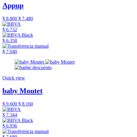
Appup
$ 8.800
$ 7.480
$ 6.732
$ 6.358
$ 7.040
Quick view
baby Moutet
$ 9.600
$ 8.160
$ 7.344
$ 6.936
$ 7.680