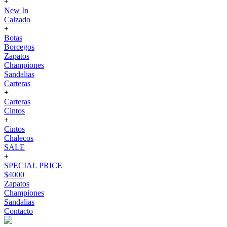
+
New In
Calzado
+
Botas
Borcegos
Zapatos
Championes
Sandalias
Carteras
+
Carteras
Cintos
+
Cintos
Chalecos
SALE
+
SPECIAL PRICE
$4000
Zapatos
Championes
Sandalias
Contacto