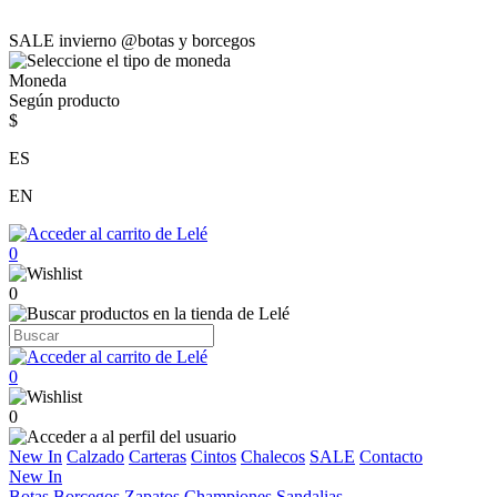
SALE invierno @botas y borcegos
Moneda
Según producto
$
ES
EN
0
0
0
0
New In
Calzado
Carteras
Cintos
Chalecos
SALE
Contacto
New In
Botas
Borcegos
Zapatos
Championes
Sandalias