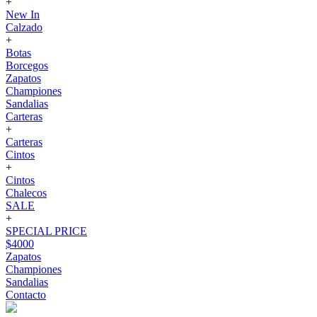
+
New In
Calzado
+
Botas
Borcegos
Zapatos
Championes
Sandalias
Carteras
+
Carteras
Cintos
+
Cintos
Chalecos
SALE
+
SPECIAL PRICE
$4000
Zapatos
Championes
Sandalias
Contacto