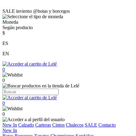
SALE invierno @botas y borcegos
Moneda
Según producto
$
ES
EN
0
0
0
0
New In
Calzado
Carteras
Cintos
Chalecos
SALE
Contacto
New In
Botas
Borcegos
Zapatos
Championes
Sandalias