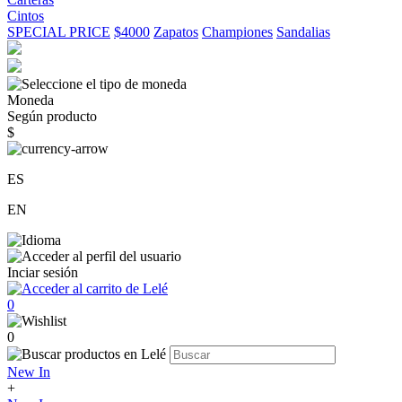
Cintos
SPECIAL PRICE
$4000
Zapatos
Championes
Sandalias
Moneda
Según producto
$
ES
EN
Inciar sesión
0
0
New In
+