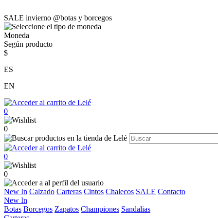
SALE invierno @botas y borcegos
Moneda
Según producto
$
ES
EN
0
0
0
0
New In
Calzado
Carteras
Cintos
Chalecos
SALE
Contacto
New In
Botas
Borcegos
Zapatos
Championes
Sandalias
Carteras