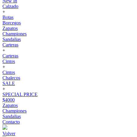
New In
Calzado
+
Botas
Borcegos
Zapatos
Championes
Sandalias
Carteras
+
Carteras
Cintos
+
Cintos
Chalecos
SALE
+
SPECIAL PRICE
$4000
Zapatos
Championes
Sandalias
Contacto
Volver