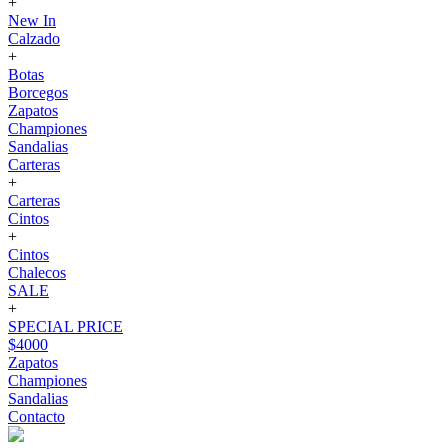
+
New In
Calzado
+
Botas
Borcegos
Zapatos
Championes
Sandalias
Carteras
+
Carteras
Cintos
+
Cintos
Chalecos
SALE
+
SPECIAL PRICE
$4000
Zapatos
Championes
Sandalias
Contacto