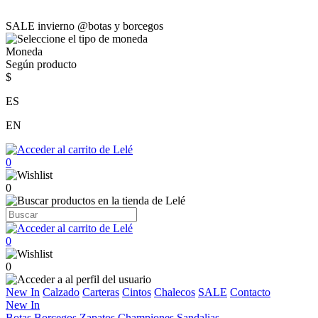
SALE invierno @botas y borcegos
Moneda
Según producto
$
ES
EN
0
0
0
0
New In
Calzado
Carteras
Cintos
Chalecos
SALE
Contacto
New In
Botas
Borcegos
Zapatos
Championes
Sandalias