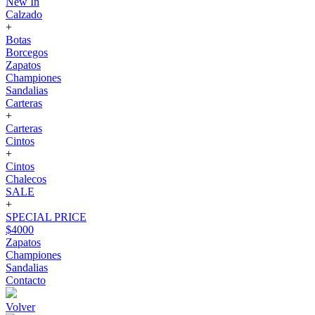
New In
Calzado
+
Botas
Borcegos
Zapatos
Championes
Sandalias
Carteras
+
Carteras
Cintos
+
Cintos
Chalecos
SALE
+
SPECIAL PRICE
$4000
Zapatos
Championes
Sandalias
Contacto
Volver