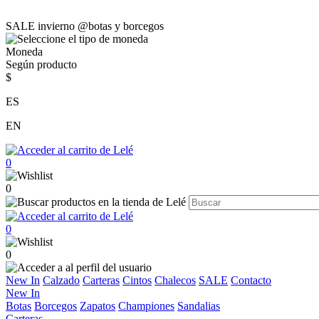
SALE invierno @botas y borcegos
Moneda
Según producto
$
ES
EN
0
0
0
0
New In
Calzado
Carteras
Cintos
Chalecos
SALE
Contacto
New In
Botas
Borcegos
Zapatos
Championes
Sandalias
Carteras