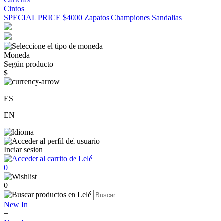
Cintos
SPECIAL PRICE
$4000
Zapatos
Championes
Sandalias
Moneda
Según producto
$
ES
EN
Inciar sesión
0
0
New In
+