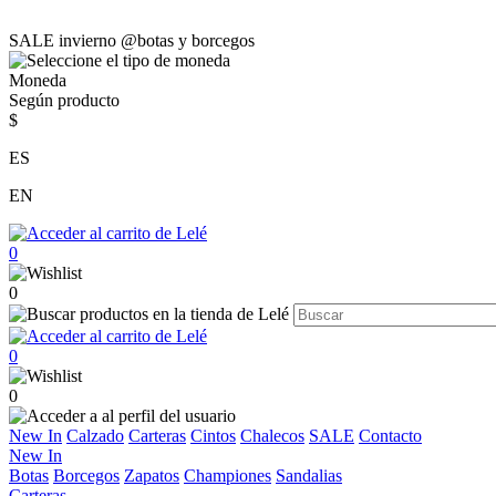
SALE invierno @botas y borcegos
Moneda
Según producto
$
ES
EN
0
0
0
0
New In
Calzado
Carteras
Cintos
Chalecos
SALE
Contacto
New In
Botas
Borcegos
Zapatos
Championes
Sandalias
Carteras