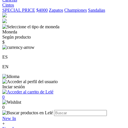
Cintos
SPECIAL PRICE
$4000
Zapatos
Championes
Sandalias
Moneda
Según producto
$
ES
EN
Inciar sesión
0
0
New In
+