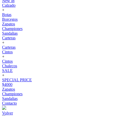
New In
Calzado
+
Botas
Borcegos
Zapatos
Championes
Sandalias
Carteras
+
Carteras
Cintos
+
Cintos
Chalecos
SALE
+
SPECIAL PRICE
$4000
Zapatos
Championes
Sandalias
Contacto
Volver