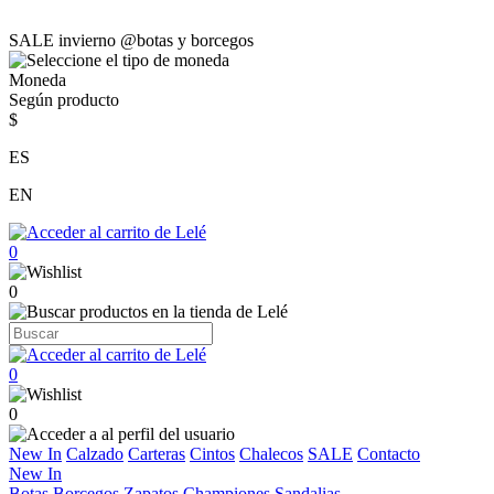
SALE invierno @botas y borcegos
Moneda
Según producto
$
ES
EN
0
0
0
0
New In
Calzado
Carteras
Cintos
Chalecos
SALE
Contacto
New In
Botas
Borcegos
Zapatos
Championes
Sandalias