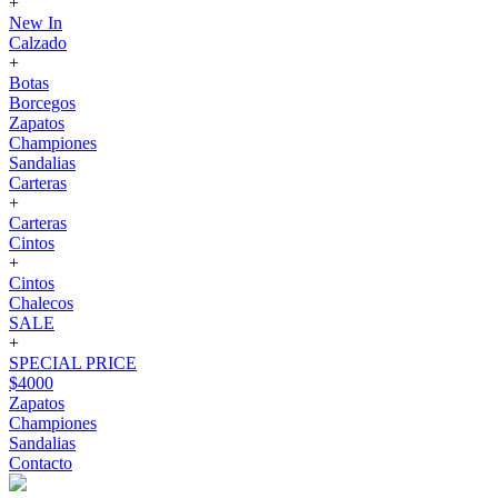
+
New In
Calzado
+
Botas
Borcegos
Zapatos
Championes
Sandalias
Carteras
+
Carteras
Cintos
+
Cintos
Chalecos
SALE
+
SPECIAL PRICE
$4000
Zapatos
Championes
Sandalias
Contacto