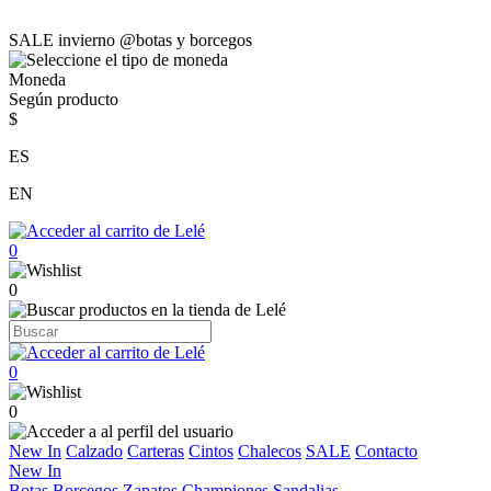
SALE invierno @botas y borcegos
Moneda
Según producto
$
ES
EN
0
0
0
0
New In
Calzado
Carteras
Cintos
Chalecos
SALE
Contacto
New In
Botas
Borcegos
Zapatos
Championes
Sandalias