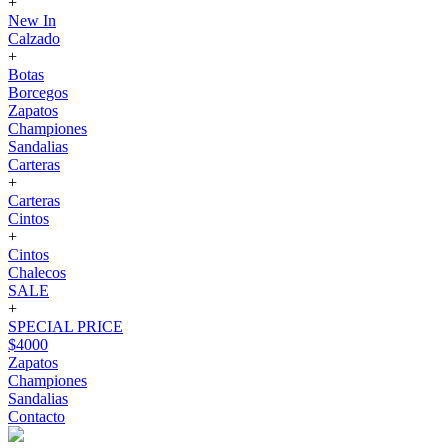
+
New In
Calzado
+
Botas
Borcegos
Zapatos
Championes
Sandalias
Carteras
+
Carteras
Cintos
+
Cintos
Chalecos
SALE
+
SPECIAL PRICE
$4000
Zapatos
Championes
Sandalias
Contacto