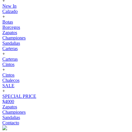
+
New In
Calzado
+
Botas
Borcegos
Zapatos
Championes
Sandalias
Carteras
+
Carteras
Cintos
+
Cintos
Chalecos
SALE
+
SPECIAL PRICE
$4000
Zapatos
Championes
Sandalias
Contacto