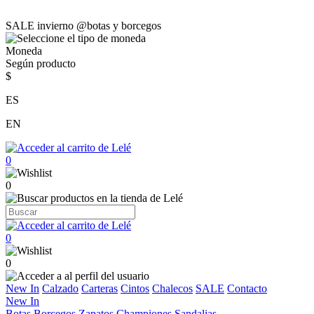
SALE invierno @botas y borcegos
Moneda
Según producto
$
ES
EN
0
0
0
0
New In
Calzado
Carteras
Cintos
Chalecos
SALE
Contacto
New In
Botas
Borcegos
Zapatos
Championes
Sandalias