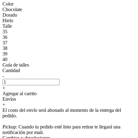
Color
Chocolate
Dorado
Hielo
Talle
35
36
37
38
39
40
Guía de talles
Cantidad
-
+
Agregar al carrito
Envíos
+
El costo del envío será abonado al momento de la entrega del
pedido.
Pickup: Cuando tu pedido esté listo para retirar te llegará una
notificación por mail.
Cambios y devoluciones