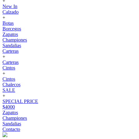
+
New In
Calzado
+
Botas
Borcegos
Zapatos
Championes
Sandalias
Carteras
+
Carteras
Cintos
+
Cintos
Chalecos
SALE
+
SPECIAL PRICE
$4000
Zapatos
Championes
Sandalias
Contacto