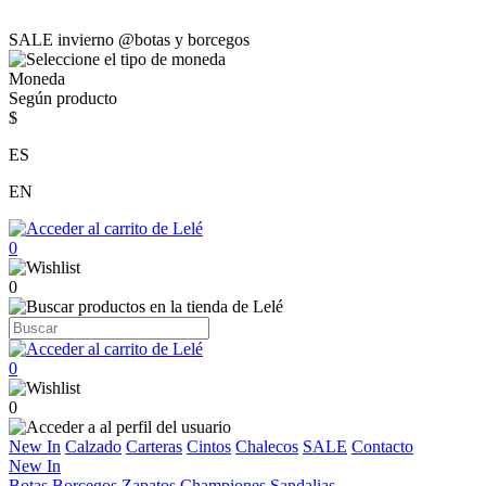
SALE invierno @botas y borcegos
Moneda
Según producto
$
ES
EN
0
0
0
0
New In
Calzado
Carteras
Cintos
Chalecos
SALE
Contacto
New In
Botas
Borcegos
Zapatos
Championes
Sandalias