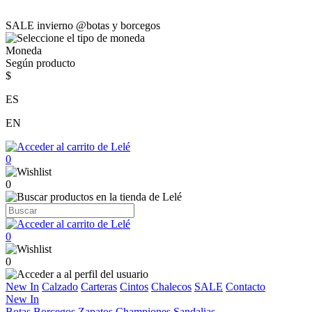
SALE invierno @botas y borcegos
Moneda
Según producto
$
ES
EN
0
0
0
0
New In
Calzado
Carteras
Cintos
Chalecos
SALE
Contacto
New In
Botas
Borcegos
Zapatos
Championes
Sandalias