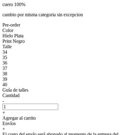
cuero 100%
cambio por misma categoria sin excepcion
Pre-order
Color
Hielo Plata
Print Negro
Talle
34
35
36
37
38
39
40
Guía de talles
Cantidad
-
+
Agregar al carrito
Envíos
+
El costo del envío será abonado al momento de la entrega del