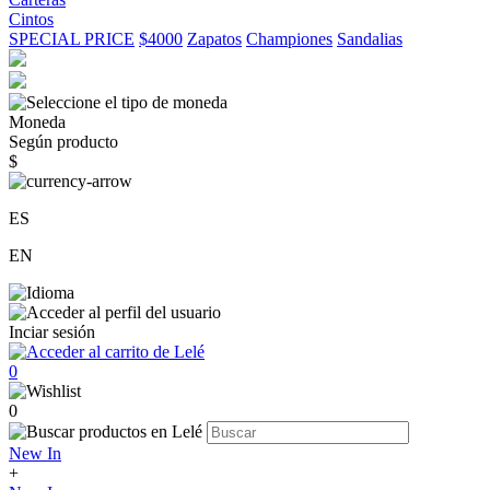
Cintos
SPECIAL PRICE
$4000
Zapatos
Championes
Sandalias
Moneda
Según producto
$
ES
EN
Inciar sesión
0
0
New In
+