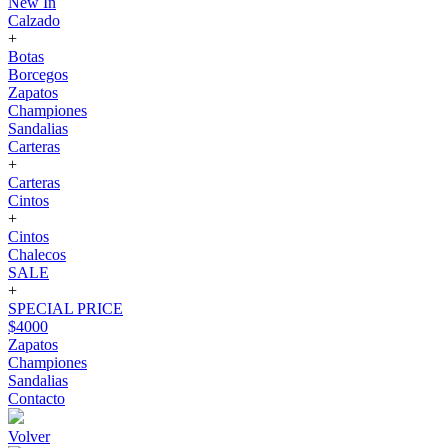
New In
Calzado
+
Botas
Borcegos
Zapatos
Championes
Sandalias
Carteras
+
Carteras
Cintos
+
Cintos
Chalecos
SALE
+
SPECIAL PRICE
$4000
Zapatos
Championes
Sandalias
Contacto
Volver