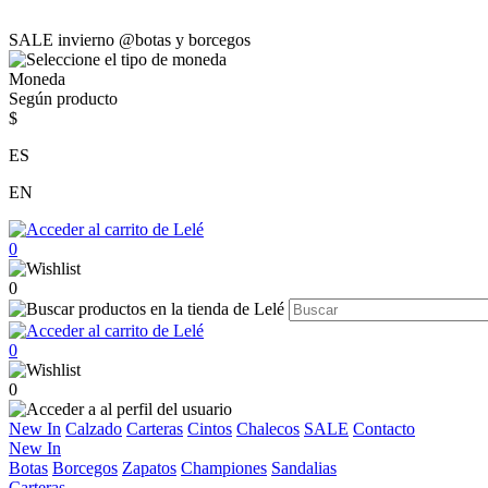
SALE invierno @botas y borcegos
Moneda
Según producto
$
ES
EN
0
0
0
0
New In
Calzado
Carteras
Cintos
Chalecos
SALE
Contacto
New In
Botas
Borcegos
Zapatos
Championes
Sandalias
Carteras