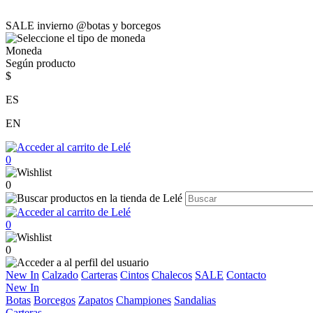
SALE invierno @botas y borcegos
Moneda
Según producto
$
ES
EN
0
0
0
0
New In
Calzado
Carteras
Cintos
Chalecos
SALE
Contacto
New In
Botas
Borcegos
Zapatos
Championes
Sandalias
Carteras