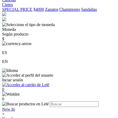
Cintos
SPECIAL PRICE
$4000
Zapatos
Championes
Sandalias
Moneda
Según producto
$
ES
EN
Inciar sesión
0
0
New In
+