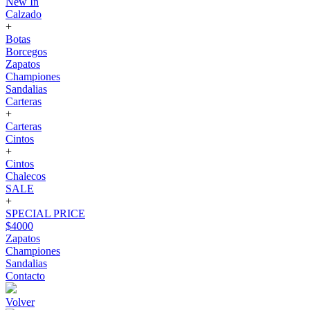
New In
Calzado
+
Botas
Borcegos
Zapatos
Championes
Sandalias
Carteras
+
Carteras
Cintos
+
Cintos
Chalecos
SALE
+
SPECIAL PRICE
$4000
Zapatos
Championes
Sandalias
Contacto
Volver