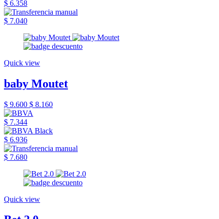
$ 6.358
$ 7.040
Quick view
baby Moutet
$ 9.600
$ 8.160
$ 7.344
$ 6.936
$ 7.680
Quick view