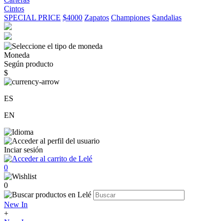
Cintos
SPECIAL PRICE
$4000
Zapatos
Championes
Sandalias
Moneda
Según producto
$
ES
EN
Inciar sesión
0
0
New In
+