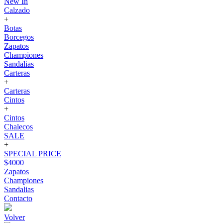
New In
Calzado
+
Botas
Borcegos
Zapatos
Championes
Sandalias
Carteras
+
Carteras
Cintos
+
Cintos
Chalecos
SALE
+
SPECIAL PRICE
$4000
Zapatos
Championes
Sandalias
Contacto
Volver