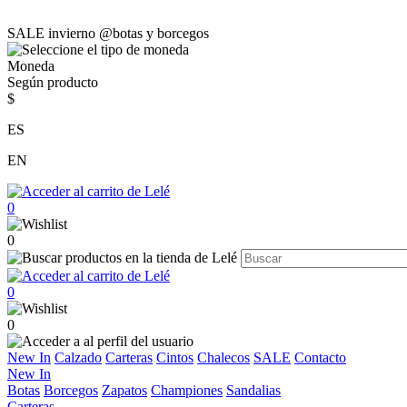
SALE invierno @botas y borcegos
Moneda
Según producto
$
ES
EN
0
0
0
0
New In
Calzado
Carteras
Cintos
Chalecos
SALE
Contacto
New In
Botas
Borcegos
Zapatos
Championes
Sandalias
Carteras