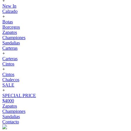
+
New In
Calzado
+
Botas
Borcegos
Zapatos
Championes
Sandalias
Carteras
+
Carteras
Cintos
+
Cintos
Chalecos
SALE
+
SPECIAL PRICE
$4000
Zapatos
Championes
Sandalias
Contacto