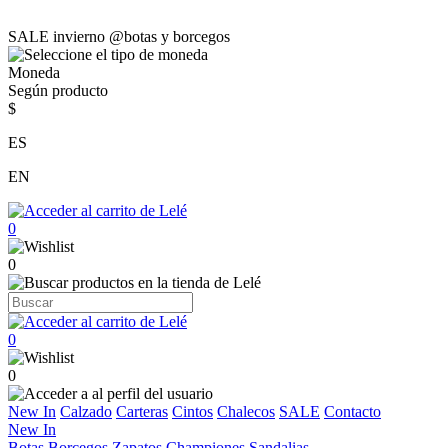
SALE invierno @botas y borcegos
Moneda
Según producto
$
ES
EN
0
0
0
0
New In
Calzado
Carteras
Cintos
Chalecos
SALE
Contacto
New In
Botas
Borcegos
Zapatos
Championes
Sandalias