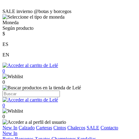
SALE invierno @botas y borcegos
Moneda
Según producto
$
ES
EN
0
0
0
0
New In
Calzado
Carteras
Cintos
Chalecos
SALE
Contacto
New In
Botas
Borcegos
Zapatos
Championes
Sandalias