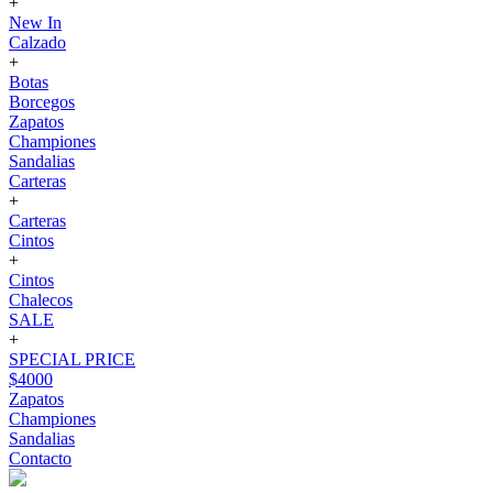
+
New In
Calzado
+
Botas
Borcegos
Zapatos
Championes
Sandalias
Carteras
+
Carteras
Cintos
+
Cintos
Chalecos
SALE
+
SPECIAL PRICE
$4000
Zapatos
Championes
Sandalias
Contacto