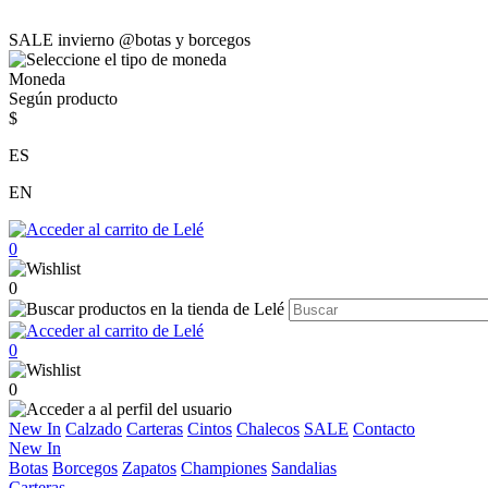
SALE invierno @botas y borcegos
Moneda
Según producto
$
ES
EN
0
0
0
0
New In
Calzado
Carteras
Cintos
Chalecos
SALE
Contacto
New In
Botas
Borcegos
Zapatos
Championes
Sandalias
Carteras