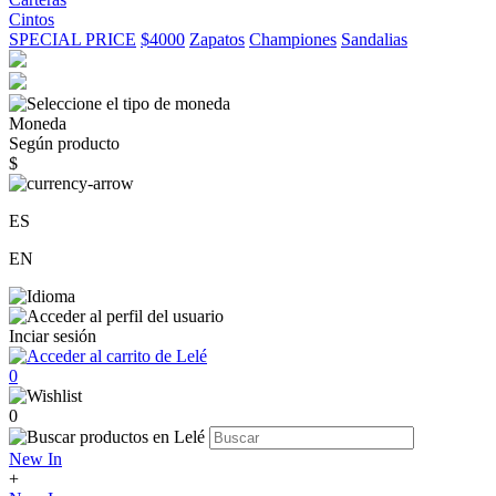
Cintos
SPECIAL PRICE
$4000
Zapatos
Championes
Sandalias
Moneda
Según producto
$
ES
EN
Inciar sesión
0
0
New In
+