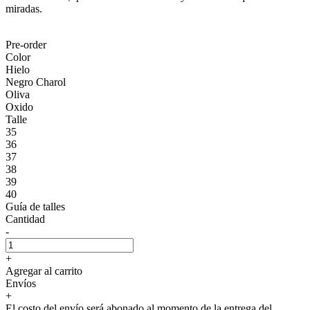
miradas.
Pre-order
Color
Hielo
Negro Charol
Oliva
Oxido
Talle
35
36
37
38
39
40
Guía de talles
Cantidad
-
+
Agregar al carrito
Envíos
+
El costo del envío será abonado al momento de la entrega del