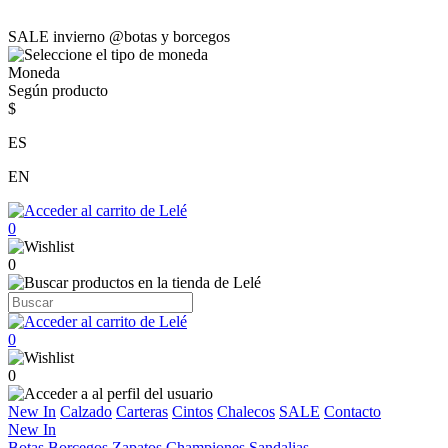
SALE invierno @botas y borcegos
Moneda
Según producto
$
ES
EN
0
0
0
0
New In
Calzado
Carteras
Cintos
Chalecos
SALE
Contacto
New In
Botas
Borcegos
Zapatos
Championes
Sandalias