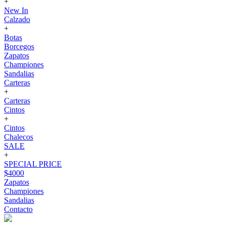
+
New In
Calzado
+
Botas
Borcegos
Zapatos
Championes
Sandalias
Carteras
+
Carteras
Cintos
+
Cintos
Chalecos
SALE
+
SPECIAL PRICE
$4000
Zapatos
Championes
Sandalias
Contacto