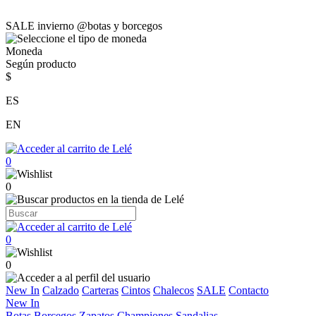
SALE invierno @botas y borcegos
Moneda
Según producto
$
ES
EN
0
0
0
0
New In
Calzado
Carteras
Cintos
Chalecos
SALE
Contacto
New In
Botas
Borcegos
Zapatos
Championes
Sandalias