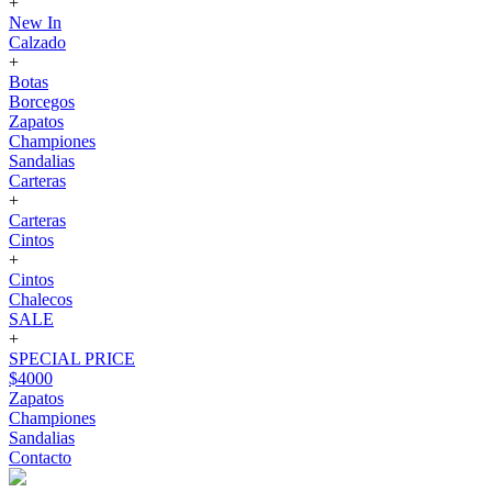
+
New In
Calzado
+
Botas
Borcegos
Zapatos
Championes
Sandalias
Carteras
+
Carteras
Cintos
+
Cintos
Chalecos
SALE
+
SPECIAL PRICE
$4000
Zapatos
Championes
Sandalias
Contacto