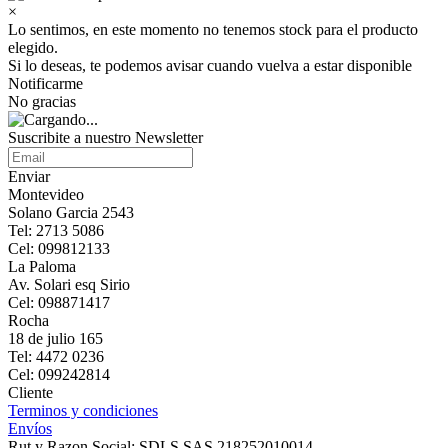
×
Lo sentimos, en este momento no tenemos stock para el producto
elegido.
Si lo deseas, te podemos avisar cuando vuelva a estar disponible
Notificarme
No gracias
Suscribite a nuestro Newsletter
Enviar
Montevideo
Solano Garcia 2543
Tel: 2713 5086
Cel: 099812133
La Paloma
Av. Solari esq Sirio
Cel: 098871417
Rocha
18 de julio 165
Tel: 4472 0236
Cel: 099242814
Cliente
Terminos y condiciones
Envíos
Rut y Razon Social: SDLS SAS 218252010014