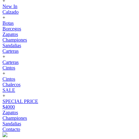
+
New In
Calzado
+
Botas
Borcegos
Zapatos
Championes
Sandalias
Carteras
+
Carteras
Cintos
+
Cintos
Chalecos
SALE
+
SPECIAL PRICE
$4000
Zapatos
Championes
Sandalias
Contacto