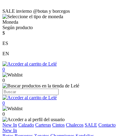
SALE invierno @botas y borcegos
Moneda
Según producto
$
ES
EN
0
0
0
0
New In
Calzado
Carteras
Cintos
Chalecos
SALE
Contacto
New In
Botas
Borcegos
Zapatos
Championes
Sandalias