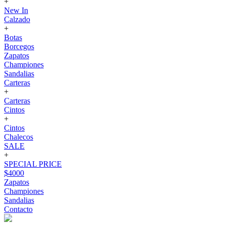
+
New In
Calzado
+
Botas
Borcegos
Zapatos
Championes
Sandalias
Carteras
+
Carteras
Cintos
+
Cintos
Chalecos
SALE
+
SPECIAL PRICE
$4000
Zapatos
Championes
Sandalias
Contacto