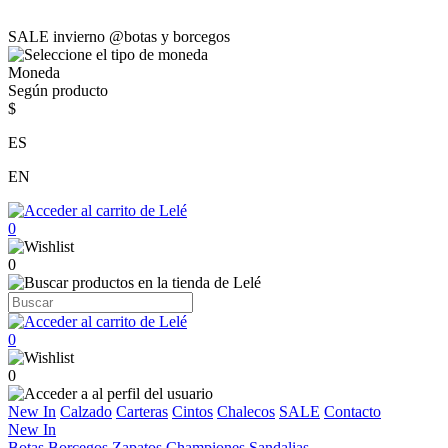
SALE invierno @botas y borcegos
Moneda
Según producto
$
ES
EN
0
0
0
0
New In
Calzado
Carteras
Cintos
Chalecos
SALE
Contacto
New In
Botas
Borcegos
Zapatos
Championes
Sandalias