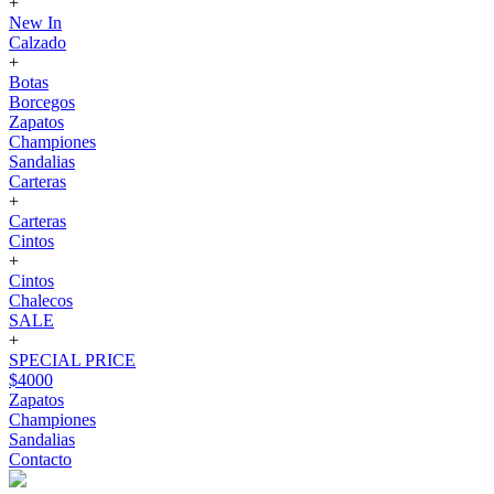
+
New In
Calzado
+
Botas
Borcegos
Zapatos
Championes
Sandalias
Carteras
+
Carteras
Cintos
+
Cintos
Chalecos
SALE
+
SPECIAL PRICE
$4000
Zapatos
Championes
Sandalias
Contacto