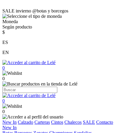
SALE invierno @botas y borcegos
Moneda
Según producto
$
ES
EN
0
0
0
0
New In
Calzado
Carteras
Cintos
Chalecos
SALE
Contacto
New In
Botas
Borcegos
Zapatos
Championes
Sandalias