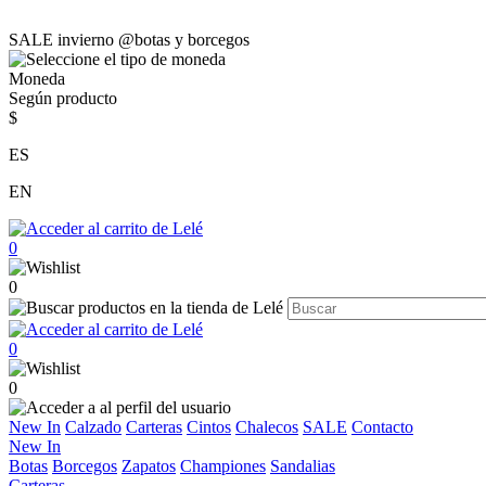
SALE invierno @botas y borcegos
Moneda
Según producto
$
ES
EN
0
0
0
0
New In
Calzado
Carteras
Cintos
Chalecos
SALE
Contacto
New In
Botas
Borcegos
Zapatos
Championes
Sandalias
Carteras