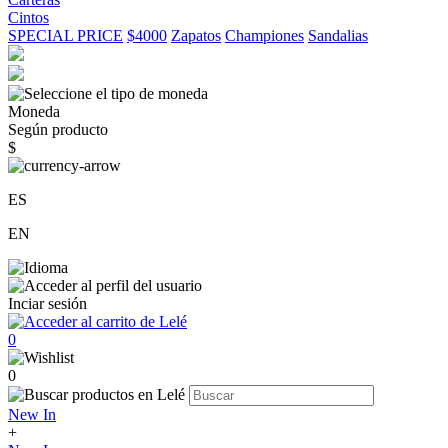
Cintos
SPECIAL PRICE
$4000
Zapatos
Championes
Sandalias
Moneda
Según producto
$
ES
EN
Inciar sesión
0
0
New In
+