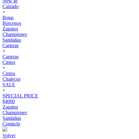
New In
Calzado
+
Botas
Borcegos
Zapatos
Championes
Sandalias
Carteras
+
Carteras
Cintos
+
Cintos
Chalecos
SALE
+
SPECIAL PRICE
$4000
Zapatos
Championes
Sandalias
Contacto
Volver