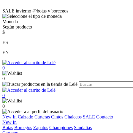
SALE invierno @botas y borcegos
Moneda
Según producto
$
ES
EN
0
0
0
0
New In
Calzado
Carteras
Cintos
Chalecos
SALE
Contacto
New In
Botas
Borcegos
Zapatos
Championes
Sandalias
Carteras