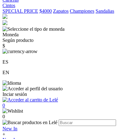
Cintos
SPECIAL PRICE
$4000
Zapatos
Championes
Sandalias
Moneda
Según producto
$
ES
EN
Inciar sesión
0
0
New In
+