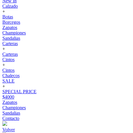
New In
Calzado
+
Botas
Borcegos
Zapatos
Championes
Sandalias
Carteras
+
Carteras
Cintos
+
Cintos
Chalecos
SALE
+
SPECIAL PRICE
$4000
Zapatos
Championes
Sandalias
Contacto
Volver