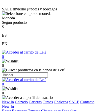
SALE invierno @botas y borcegos
Moneda
Según producto
$
ES
EN
0
0
0
0
New In
Calzado
Carteras
Cintos
Chalecos
SALE
Contacto
New In
Botas
Borcegos
Zapatos
Championes
Sandalias