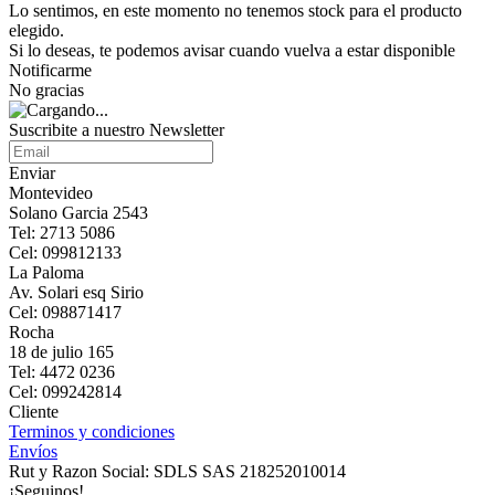
Lo sentimos, en este momento no tenemos stock para el producto
elegido.
Si lo deseas, te podemos avisar cuando vuelva a estar disponible
Notificarme
No gracias
Suscribite a nuestro Newsletter
Enviar
Montevideo
Solano Garcia 2543
Tel: 2713 5086
Cel: 099812133
La Paloma
Av. Solari esq Sirio
Cel: 098871417
Rocha
18 de julio 165
Tel: 4472 0236
Cel: 099242814
Cliente
Terminos y condiciones
Envíos
Rut y Razon Social: SDLS SAS 218252010014
¡Seguinos!