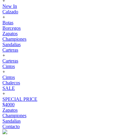
+
New In
Calzado
+
Botas
Borcegos
Zapatos
Championes
Sandalias
Carteras
+
Carteras
Cintos
+
Cintos
Chalecos
SALE
+
SPECIAL PRICE
$4000
Zapatos
Championes
Sandalias
Contacto