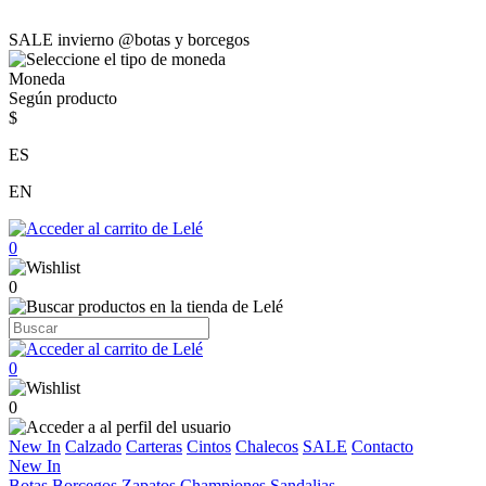
SALE invierno @botas y borcegos
Moneda
Según producto
$
ES
EN
0
0
0
0
New In
Calzado
Carteras
Cintos
Chalecos
SALE
Contacto
New In
Botas
Borcegos
Zapatos
Championes
Sandalias