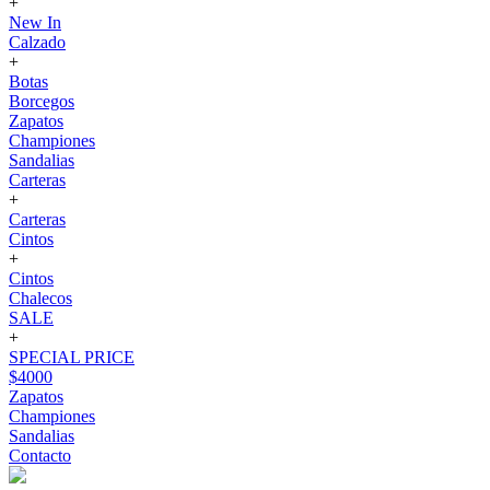
+
New In
Calzado
+
Botas
Borcegos
Zapatos
Championes
Sandalias
Carteras
+
Carteras
Cintos
+
Cintos
Chalecos
SALE
+
SPECIAL PRICE
$4000
Zapatos
Championes
Sandalias
Contacto