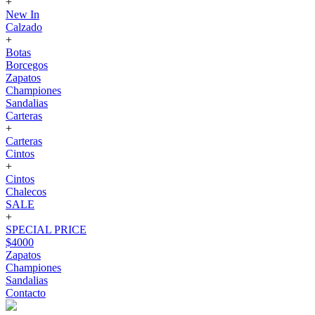
+
New In
Calzado
+
Botas
Borcegos
Zapatos
Championes
Sandalias
Carteras
+
Carteras
Cintos
+
Cintos
Chalecos
SALE
+
SPECIAL PRICE
$4000
Zapatos
Championes
Sandalias
Contacto