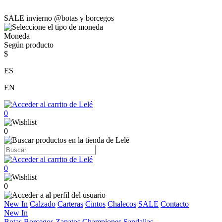
SALE invierno @botas y borcegos
Moneda
Según producto
$
ES
EN
0
0
0
0
New In
Calzado
Carteras
Cintos
Chalecos
SALE
Contacto
New In
Botas
Borcegos
Zapatos
Championes
Sandalias