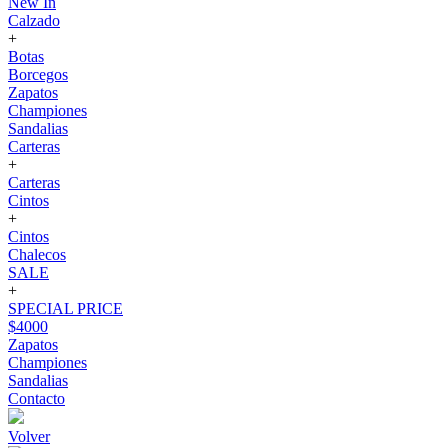
New In
Calzado
+
Botas
Borcegos
Zapatos
Championes
Sandalias
Carteras
+
Carteras
Cintos
+
Cintos
Chalecos
SALE
+
SPECIAL PRICE
$4000
Zapatos
Championes
Sandalias
Contacto
Volver