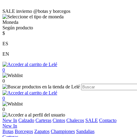
SALE invierno @botas y borcegos
Moneda
Según producto
$
ES
EN
0
0
0
0
New In
Calzado
Carteras
Cintos
Chalecos
SALE
Contacto
New In
Botas
Borcegos
Zapatos
Championes
Sandalias
Carteras