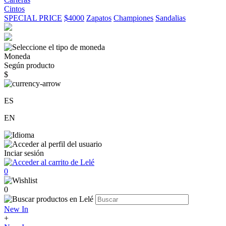
Cintos
SPECIAL PRICE
$4000
Zapatos
Championes
Sandalias
Moneda
Según producto
$
ES
EN
Inciar sesión
0
0
New In
+