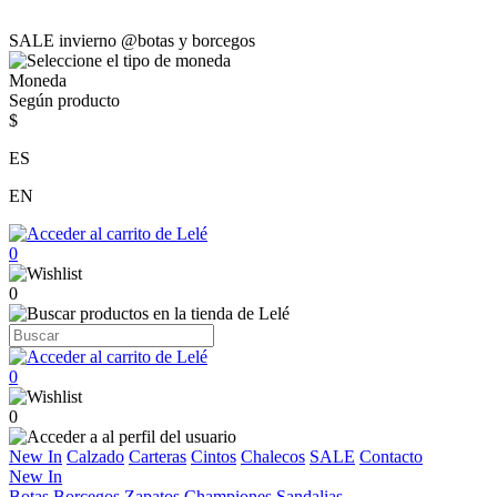
SALE invierno @botas y borcegos
Moneda
Según producto
$
ES
EN
0
0
0
0
New In
Calzado
Carteras
Cintos
Chalecos
SALE
Contacto
New In
Botas
Borcegos
Zapatos
Championes
Sandalias