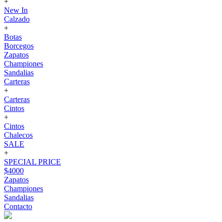
+
New In
Calzado
+
Botas
Borcegos
Zapatos
Championes
Sandalias
Carteras
+
Carteras
Cintos
+
Cintos
Chalecos
SALE
+
SPECIAL PRICE
$4000
Zapatos
Championes
Sandalias
Contacto