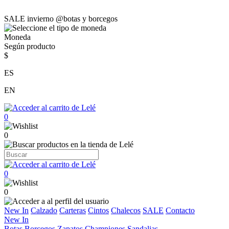
SALE invierno @botas y borcegos
Moneda
Según producto
$
ES
EN
0
0
0
0
New In
Calzado
Carteras
Cintos
Chalecos
SALE
Contacto
New In
Botas
Borcegos
Zapatos
Championes
Sandalias