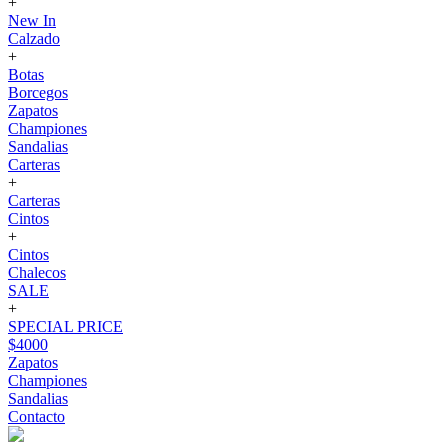
+
New In
Calzado
+
Botas
Borcegos
Zapatos
Championes
Sandalias
Carteras
+
Carteras
Cintos
+
Cintos
Chalecos
SALE
+
SPECIAL PRICE
$4000
Zapatos
Championes
Sandalias
Contacto