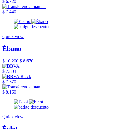
$ 6.720
$ 7.440
Quick view
Èbano
$ 10.200
$ 8.670
$ 7.803
$ 7.370
$ 8.160
Quick view
Èclot