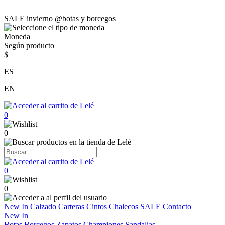
SALE invierno @botas y borcegos
Moneda
Según producto
$
ES
EN
0
0
0
0
New In
Calzado
Carteras
Cintos
Chalecos
SALE
Contacto
New In
Botas
Borcegos
Zapatos
Championes
Sandalias