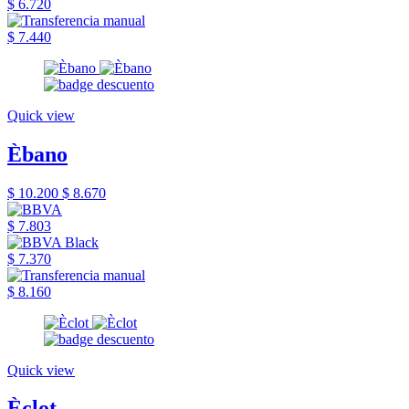
$ 6.720
$ 7.440
Quick view
Èbano
$ 10.200
$ 8.670
$ 7.803
$ 7.370
$ 8.160
Quick view
Èclot