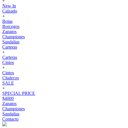
+
New In
Calzado
+
Botas
Borcegos
Zapatos
Championes
Sandalias
Carteras
+
Carteras
Cintos
+
Cintos
Chalecos
SALE
+
SPECIAL PRICE
$4000
Zapatos
Championes
Sandalias
Contacto