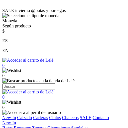
SALE invierno @botas y borcegos
Moneda
Según producto
$
ES
EN
0
0
0
0
New In
Calzado
Carteras
Cintos
Chalecos
SALE
Contacto
New In
Botas
Borcegos
Zapatos
Championes
Sandalias