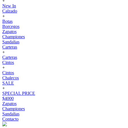
+
New In
Calzado
+
Botas
Borcegos
Zapatos
Championes
Sandalias
Carteras
+
Carteras
Cintos
+
Cintos
Chalecos
SALE
+
SPECIAL PRICE
$4000
Zapatos
Championes
Sandalias
Contacto