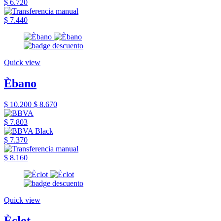
$ 6.720
$ 7.440
Quick view
Èbano
$ 10.200
$ 8.670
$ 7.803
$ 7.370
$ 8.160
Quick view
Èclot