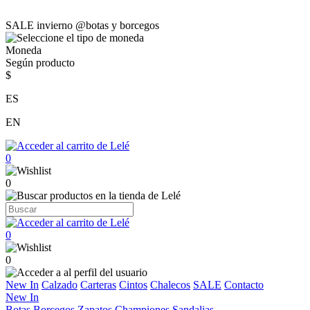
SALE invierno @botas y borcegos
Moneda
Según producto
$
ES
EN
0
0
0
0
New In
Calzado
Carteras
Cintos
Chalecos
SALE
Contacto
New In
Botas
Borcegos
Zapatos
Championes
Sandalias