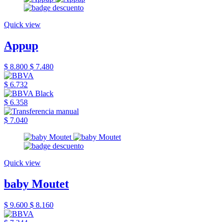
Quick view
Appup
$ 8.800
$ 7.480
$ 6.732
$ 6.358
$ 7.040
Quick view
baby Moutet
$ 9.600
$ 8.160