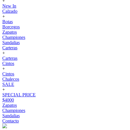
+
New In
Calzado
+
Botas
Borcegos
Zapatos
Championes
Sandalias
Carteras
+
Carteras
Cintos
+
Cintos
Chalecos
SALE
+
SPECIAL PRICE
$4000
Zapatos
Championes
Sandalias
Contacto