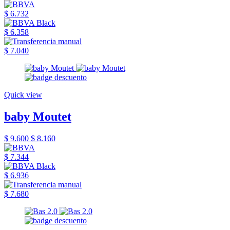
$ 6.732
$ 6.358
$ 7.040
Quick view
baby Moutet
$ 9.600
$ 8.160
$ 7.344
$ 6.936
$ 7.680