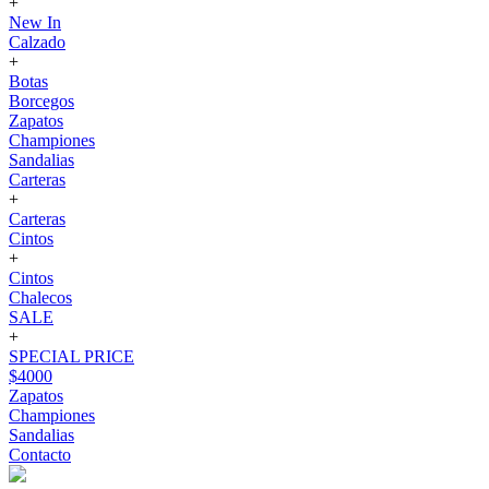
+
New In
Calzado
+
Botas
Borcegos
Zapatos
Championes
Sandalias
Carteras
+
Carteras
Cintos
+
Cintos
Chalecos
SALE
+
SPECIAL PRICE
$4000
Zapatos
Championes
Sandalias
Contacto