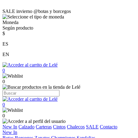
SALE invierno @botas y borcegos
Moneda
Según producto
$
ES
EN
0
0
0
0
New In
Calzado
Carteras
Cintos
Chalecos
SALE
Contacto
New In
Botas
Borcegos
Zapatos
Championes
Sandalias